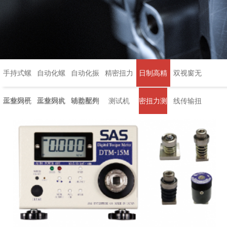
手持式螺
自动化螺
自动化振
精密扭力
日制高精
双视窗无
工业级平
工业级大
辅助配件
丝整列机
丝整列机
动盘整列
测试机
密扭力测
线传输扭
行支臂架
数据扭力
机
试机
力扳手
测试机