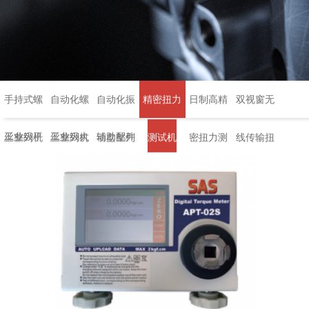
手持式螺
自动化螺
自动化振
精密扭力
日制高精
双视窗无
工业级平
工业级大
辅助配件
丝整列机
丝整列机
动盘整列
测试机
密扭力测
线传输扭
行支臂架
数据扭力
机
试机
力扳手
测试机